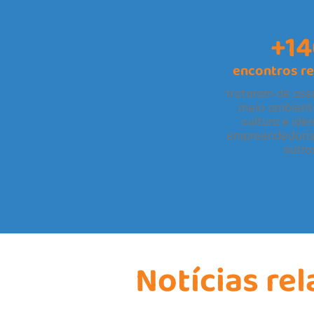
+1
encontros re
trataram de as
meio ambient
cultura e ide
empreendedoris
outro
Notícias re