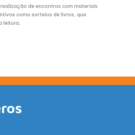
a realização de encontros com materiais
ntivos como sorteios de livros, que
 leitura.
ros