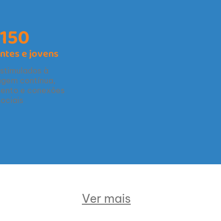
150
ntes e jovens
stimulados à
agem contínua,
ento e conexões
sociais
Ver mais