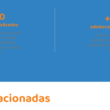
40
+
alizados
adolesce
suntos como
foram e
e, saúde,
aprendiz
ntidades,
empoderam
mo, dentre
s
lacionadas