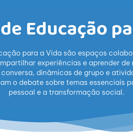
 de Educação pa
cação para a Vida são espaços colabo
partilhar experiências e aprender de m
 conversa, dinâmicas de grupo e ativida
lam o debate sobre temas essenciais p
pessoal e a transformação social.