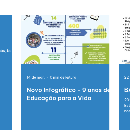
nós, bem
14 de mar.
0 min de leitura
22 
Novo Infográfico - 9 anos de
B
Educação para a Vida
202
Est
nos