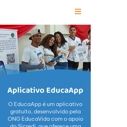
Aplicativo EducaApp
O EducaApp é um aplicativo
gratuito, desenvolvido pela
ONG EducaVida com o apoio
do Sicredi, que oferece uma