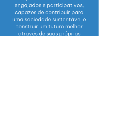
engajados e participativos,
capazes de contribuir para
uma sociedade sustentável e
construir um futuro melhor
através de suas próprias
escolhas e esforços
INSCREVA-SE E
FIQUE POR DENTRO
NOVIDADES
DAS
Digite seu e-mail