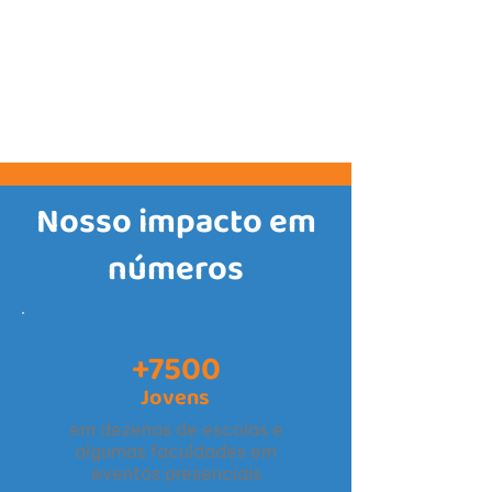
Nosso impacto em
números
+7500
Jovens
em dezenas de escolas e
algumas faculdades em
eventos presenciais