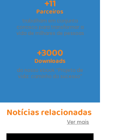
+11
Parceiros
trabalham em conjunto
conosco para transformar a
vida de milhares de pessoas
+3000
Downloads
do nosso ebook “Projeto de
vida: caminho do sucesso”
Notícias relacionadas
Ver mais