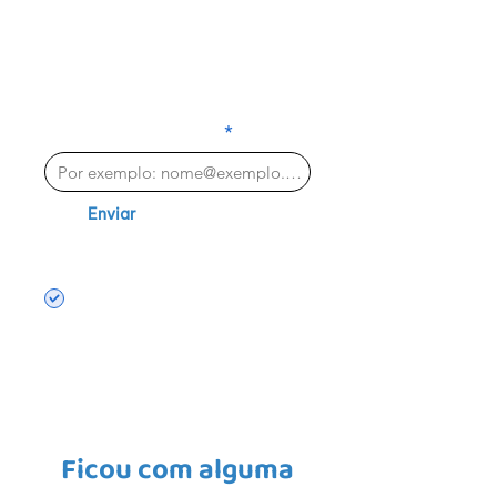
INSCREVA-SE E
FIQUE POR DENTRO
NOVIDADES
DAS
DIGITE SEU E-MAIL
Enviar
Aceito receber e-mails
com novidades e notícias
sobre o educavida
Ficou com alguma