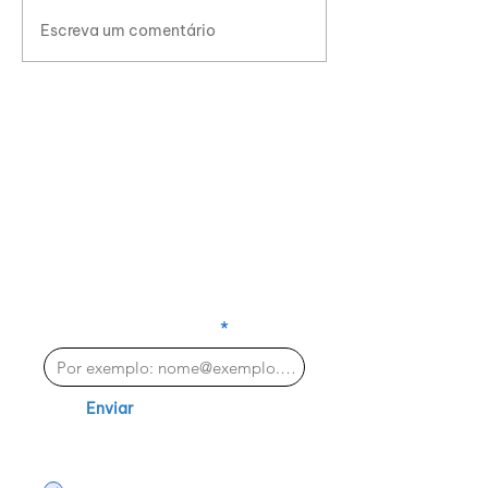
Escreva um comentário
Novo Infográfico - 9
anos de Educação
para a Vida
INSCREVA-SE E
FIQUE POR DENTRO
NOVIDADES
DAS
DIGITE SEU E-MAIL
Enviar
Aceito receber e-mails