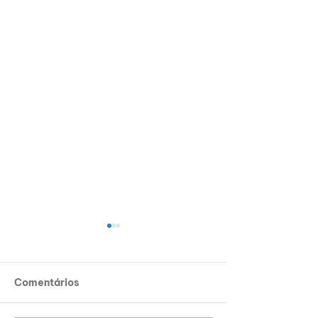
Comentários
BALANÇO 20