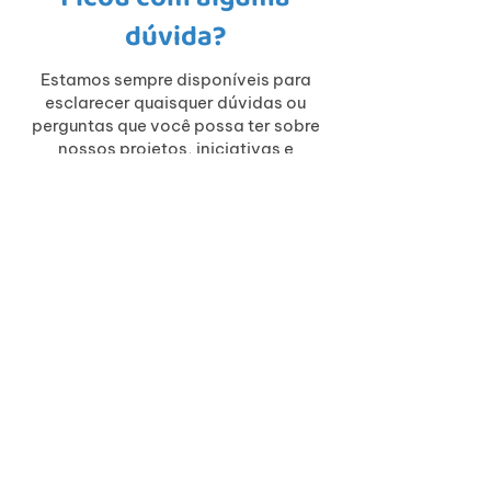
Ficou com alguma
dúvida?
Estamos sempre disponíveis para
esclarecer quaisquer dúvidas ou
perguntas que você possa ter sobre
nossos projetos, iniciativas e
programas educacionais.
ENTRAR EM CONTATO
Tel:
(81) 984220517