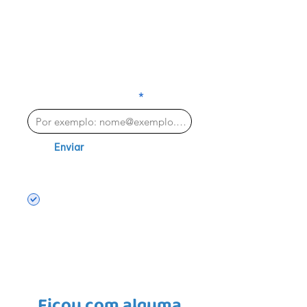
INSCREVA-SE E
FIQUE POR DENTRO
NOVIDADES
DAS
DIGITE SEU E-MAIL
Enviar
Aceito receber e-mails
com novidades e notícias
sobre o educavida